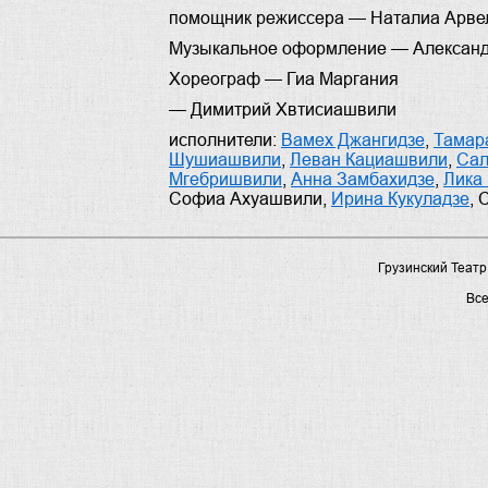
помощник режиссера —
Наталиа Арве
Музыкальное оформление —
Алексан
Хореограф —
Гиа Маргания
—
Димитрий Хвтисиашвили
исполнители:
Вамех Джангидзе
,
Тамар
Шушиашвили
,
Леван Кациашвили
,
Сал
Мгебришвили
,
Анна Замбахидзе
,
Лика
Софиа Ахуашвили
,
Ирина Кукуладзе
,
Грузинский Театр
Вс