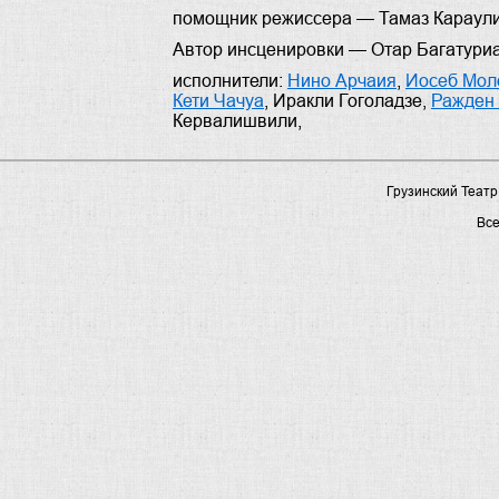
помощник режиссера —
Тамаз Караул
Автор инсценировки —
Отар Багатури
исполнители:
Нино Арчаия
,
Иосеб Мол
Кети Чачуа
,
Иракли Гоголадзе
,
Ражден
Кервалишвили
,
Грузинский Театр
Вс