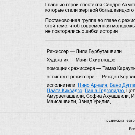
Главные герои спектакля Сандро Ахмете
которые стали жертвой большевицкого 
Постановочная группа во главе с реж
этой теме, чтоб современная молодежь
не повторялись ошибки истории
Режиссер —
Лили Бурбуташвили
Художник —
Маия Схиртладзе
помощник режиссера —
Тамаз Караул
ассистент режиссера —
Ражден Керва
исполнители:
Нино Арчаия
,
Вано Дугл
Паата Киквадзе
,
Лаша Грдзелидзе
,
Цот
Амурвелашвили
,
Софиа Ахуашвили
,
И
Маисашвили
,
Звиад Уридия
,
Грузинский Театр
Вс