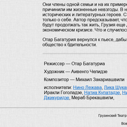
Они члены одной семьи и на их пример
причинили им жизненные невзгоды. В ни
исторических и литературных героев. 
только о себе. Автор предсказывает, ч
будут продолжать так жить, Грузия еще
экономическом кризисе. Что и случилос
Отар Багатурия вернулся к пьесе, даб
общество к бдительности.
Режиссер —
Отар Багатуриа
Художник —
Аивенго Челидзе
Композитор —
Михаил Закариашвили
исполнители:
Нино Лежава
,
Лика Шука
Иракли Гоголадзе
,
Натиа Купатадзе
,
Н
Джикуридзе
,
Мераб Брекашвили
,
Грузинский Театр
Вс