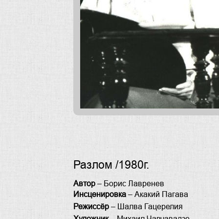
Разлом /1980г.
Автор
– Борис Лавренев
Инсценировка
– Акакий Пагава
Режиссёр
– Шалва Гацерелия
Художник
– Михаил Чавчавадзе