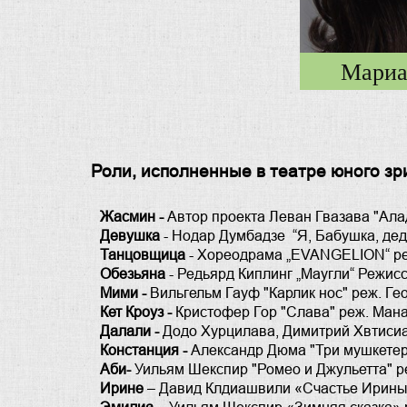
Мариа
Роли, исполненные в театре юного зр
Жасмин -
Автор проекта Леван Гвазава "Ал
Девушка
- Нодар Думбадзе “Я, Бабушка, де
Танцовщица
- Хореодрама „EVANGELION“ ре
Обезьяна
- Редьярд Киплинг „Маугли“ Режис
Мими -
Вильгельм Гауф "Карлик нос" реж. Ге
Кет Кроуз -
Кристофер Гор "Слава" реж. Ман
Далали -
Додо Хурцилава, Димитрий Хвтиси
Констанция -
Александр Дюма "Три мушкетер
Аби-
Уильям Шекспир "Ромео и Джульетта" р
Ирине
– Давид Клдиашвили «Счастье Ирины