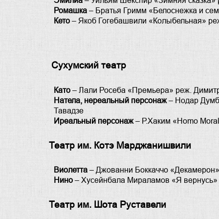
Эмилиа
– Уильям Шекспир «Зимняя сказка» 
Ромашка
– Братья Гримм «Белоснежка и се
Кето
– Якоб Гогебашвили «Колыбельная» реж
Сухумский театр
Като
– Лали Росеба «Премьера» реж. Димит
Натела, нереальный персонаж
– Нодар Думба
Тавадзе
Иреальный персонаж
– Р.Хаким «Homo Moral
Театр им. Котэ Марджанишвили
Виолетта
– Джованни Боккаччо «Декамерон»
Нино
– Хусейнбала Мираламов «Я вернусь»
Театр им. Шота Руставели