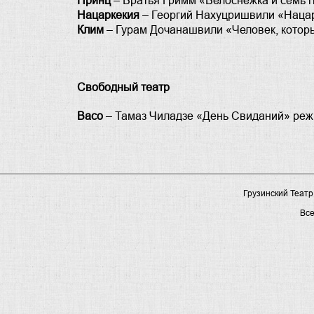
Принц
– Братья Гримм «Белоснежка и семь 
Нацаркекия
– Георгий Нахуцришвили «Наца
Клим
– Гурам Дочанашвили «Человек, которы
Свободный театр
Васо
– Тамаз Чиладзе «День Свиданий» реж
Грузинский Театр
Вс