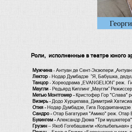
Георг
Роли, исполненные в театре юного з
Мужчина
- Антуан де Сент-Экзюпери „Антуан
Лектор
- Нодар Думбадзе “Я, Бабушка, деду
Танцор
- Хореодрама „EVANGELION“ реж. Г
Маугли
- Редьярд Киплинг „Маугли“ Режиссе
Метью Монтгомер -
Кристофер Гор "Слава" 
Визирь -
Додо Хурцилава, Димитрий Хвтисиа
Отия -
Нодар Думбадзе, Гига Лордкипанидзе
Сандро -
Отар Багатурия "Амико" реж. Отар 
Букингем -
Александр Дюма "Три мушкетера"
Грузин
– Якоб Гогебашвили «Колыбельная» р