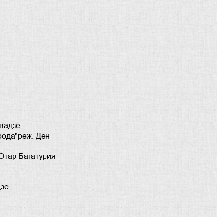
авадзе
рода"реж. Ден
Отар Багатурия
дзе