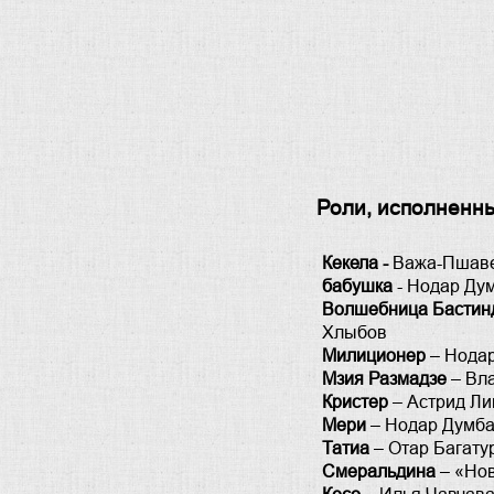
Роли, исполненны
Кекела -
Важа-Пшавел
бабушка
- Нодар Дум
Волшебница Бастинд
Хлыбов
Милиционер
– Нодар
Мзия Размадзе
– Вла
Кристер
– Астрид Ли
Мери
– Нодар Думба
Татиа
– Отар Багату
Смеральдина
– «Нов