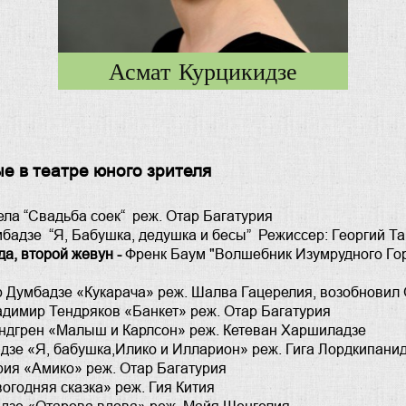
Асмат Курцикидзе
е в театре юного зрителя
а “Свадьба соек“ реж. Отар Багатурия
бадзе “Я, Бабушка, дедушка и бесы” Режиссер: Георгий Т
а, второй жевун -
Френк Баум "Волшебник Изумрудного Го
 Думбадзе «Кукарача» реж. Шалва Гацерелия, возобновил 
димир Тендряков «Банкет» реж. Отар Багатурия
ндгрен «Малыш и Карлсон» реж. Кетеван Харшиладзе
дзе «Я, бабушка,Илико и Илларион» реж. Гига Лордкипани
рия «Амико» реж. Отар Багатурия
огодняя сказка» реж. Гия Кития