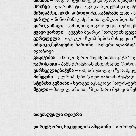
თამაზი
– ნოდარ დუმბაძე, გიგა ლორთქიფანიძე
პრინცი
– ლარისა ტიტოვა და ალექსანდრე სტ
მეზღაპრე, ექიმი აიბოლიტი, კაპიტანი ჯეკი
- 
ვან ლე
– ნინო მანაგაძე "საახალწლო ზღაპარ
ვირი, ყაჩაღი
– ვასილი ლივანოვი და იური ენ
ყვავი კარლი
– ევგენი შვარცი "თოვლის დედ
კურდღელი
– რუსული ზღაპრების მიხედვით
ირჟიკი,მებადური, ბარონი
– ჩეხური ზღაპრებ
ლობოვი
კაციჭამია
– შარლ პერო "ჩექმებიანი კატა''
ჯარისკაცი
- ჰანს ქრისტიან ანდერსენი "ჭირ
ვარსკვლავბიჭუნა
– ოსკარ უაილდი "ვარსკვლ
პინგვინი
– ულრიჰ ჰუბი "კიდობანთან ზუსტად 
სტეპანი კუზიანი
- სერგეი აკსაკოვი "ალისფ
მგელი
–
მიხეილ ანთაძე "ზღაპარი მუსიკის შე
თავისუფალი თეატრი
დირექტორი, სიკვდილის ამფსონი
– ბორხერტ