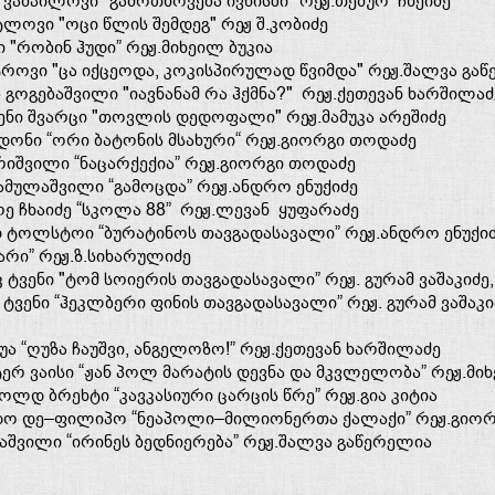
ვამპილოვი "გამოთხოვება ივნისში" რეჟ.თემურ ჩხეიძე
ტლოვი "ოცი წლის შემდეგ" რეჟ შ.კობიძე
ი "რობინ ჰუდი” რეჟ.მიხეილ ბუკია
ტროვი "ცა იქცეოდა, კოკისპირულად წვიმდა" რეჟ.შალვა გა
 გოგებაშვილი "იავნანამ რა ჰქმნა?" რეჟ.ქეთევან ხარშილაძ
ენი შვარცი "თოვლის დედოფალი" რეჟ.მამუკა არეშიძე
ონი “ორი ბატონის მსახური“ რეჟ.გიორგი თოდაძე
რიშვილი “ნაცარქექია” რეჟ.გიორგი თოდაძე
მულაშვილი “გამოცდა” რეჟ.ანდრო ენუქიძე
ე ჩხაიძე “სკოლა 88” რეჟ.ლევან ყუფარაძე
 ტოლსტოი “ბურატინოს თავგადასავალი” რეჟ.ანდრო ენუქი
არი” რეჟ.ზ.სიხარულიძე
 ტვენი "ტომ სოიერის თავგადასავალი” რეჟ. გურამ ვაშაკიძე
 ტვენი “ჰეკლბერი ფინის თავგადასავალი” რეჟ. გურამ ვაშაკი
უა “ღუზა ჩაუშვი, ანგელოზო!” რეჟ.ქეთევან ხარშილაძე
ტერ ვაისი “ჟან პოლ მარატის დევნა და მკვლელობა” რეჟ.მი
ოლდ ბრეხტი “კავკასიური ცარცის წრე” რეჟ.გია კიტია
ო დე–ფილიპო “ნეაპოლი–მილიონერთა ქალაქი” რეჟ.გიორ
შვილი “ირინეს ბედნიერება” რეჟ.შალვა გაწერელია