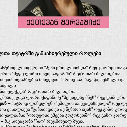
ქეთევან შერვაშიძე
ლთა თეატრში განსახიერებული როლები
ასტრიდ ლინდგრენი "პეპი გრძელიწინდა" რეჟ: გიორგი თავა
ურია "მეფე ლირი თავშესაფარში" რეჟ:ოთარ ბაღათურია
რიმების ზღაპრების მიხედვით "პრინცესა, ბაყაყი, ჰენზელი დ
იაშვილი
წითელქუდა" რეჟ: ოთარ ბაღათურია
მბაძე, გიგა ლორთქიფანიძე "მე ვხედავ მზეს" რეჟ.დიმიტრი
დან –
ასტრიდ ლინდგრენი "ემილის თავგადასავალი" რეჟ.ლ
ის ვასილიევი "განთიადი კი აქ წყნარი იცის" რეჟ.გიზო ჟორ
სი უილიამსი "ორფეოსი ეშვება ჯოჯოხეთში" რეჟ.გიზო ჟორდ
– მ.ჟ.სოვაჟონი "ჩაო" რეჟ.მიხეილ ბუკია