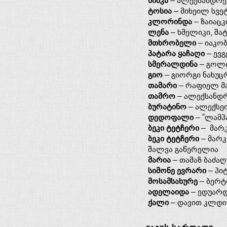
ნინკა
– ალექსანდრე 
ტოსია
– მიხეილ სვე
კლორინდა
– ზაიაცკ
ლენა
– ხმელიკი, შა
მთხრობელი
– იაკობ
პატარა ყაჩაღი
– ევგ
სმერალდინა
– გოლდ
გიო
– გიორგი ნახუც
თამარი
– რაფიელ მა
თამრო
– ალექსანდრ
ბურატინო
– ალექსეი
დედოფალი
– “ლამპ
ბეკი ტეტჩერი
– მარკ
ბეკი ტეტჩერი
– მარკ
შალვა გაწერელია
მარია
– თამაზ ბაძაღ
სიმონე ევრარი
– პი
მოსამსახურე
– ბერტ
ადელაიდა
– ედუარდ
ქალი
– დავით კლდია